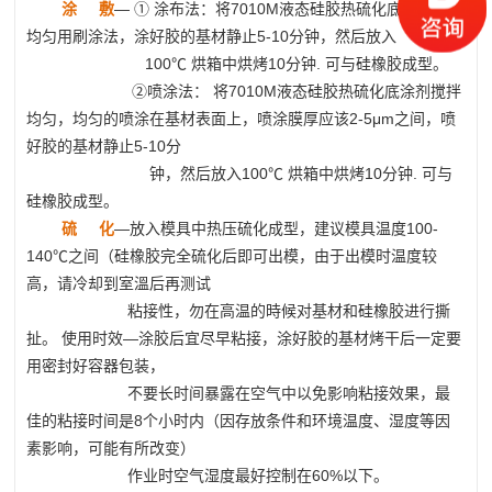
涂 敷
— ① 涂布法：将7010M
液态硅胶热硫化底涂剂
搅拌
均匀用刷涂法，涂好胶的基材静止5-10分钟，然后放入
100℃ 烘箱中烘烤10分钟. 可与硅橡胶成型。
②喷涂法： 将7010M
液态硅胶热硫化底涂剂
搅拌
均匀，均匀的喷涂在基材表面上，喷涂膜厚应该2-5μm之间，喷
好胶的基材静止5-10分
钟，然后放入
100℃ 烘箱中烘烤10分钟. 可与
硅橡胶成型。
硫 化
—放入模具中热压硫化成型，建议模具温度100-
140℃之间（硅橡胶完全硫化后即可出模，由于出模时温度较
高，请冷却到室溫后再测试
粘接
性，勿在高温的時候对基材和硅橡胶进行撕
扯。 使用时效—涂胶后宜尽早粘接，涂好胶的基材烤干后一定要
用密封好容器包装，
不要长时间暴露在空气中以免影响粘接效果，最
佳的粘接时间是8个小时内（因存放条件和环境温度、湿度等因
素影响，可能有所改变）
作业时空气湿度最好控制在60%以下。