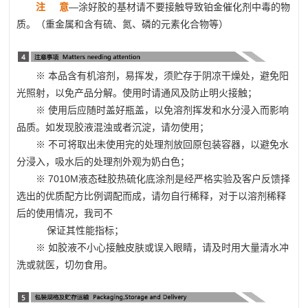
注 意
—涂好胶的基材请不要接触导致铂金催化剂中毒的物
质。（重金属和含有硫、氮、磷的元素化合物等）
※ 本品含有机溶剂，易挥发，须贮存于阴凉干燥处，避免阳
光照射，以免产品分解。使用时请通风及防止明火接触；
※ 使用后应随时盖好瓶盖，以免溶剂挥发和水分浸入而影响
品质。如发现胶液混浊或者沉淀，请勿使用；
※ 不可将取出未使用完的处理剂放回原包装容器，以避免水
分浸入，吸水后的处理剂外观为奶白色；
※ 7010M
液态硅胶热硫化底涂剂
是经严格实验及客户反馈择
选出的优质配方比例调配而成，请勿自行稀释，对于以溶剂稀释
后的使用情况，我司不
保证其性能指标；
※ 如胶液不小心接触皮肤或误入眼睛，请及时用大量清水冲
洗或就医，切勿食用。