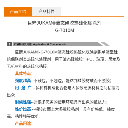
产品介绍
产品特性
巨箭JUKAM®液态硅胶热硫化底涂剂
G-7010M
巨箭JUKAM®-G-7010M
液态硅胶热硫化底涂剂
系单液型硅
烷偶联剂类热硫化处理剂，用于液态硅橡胶与PC、玻璃、尼龙及
无机材料的热硫化粘接。
具体特点：
强度超高
--不鼓包，不翘边，能达到硅胶材破而不脱胶；
用 途 广
--多种有机硅化合物与大多数硬质材料之间粘接力
出众；
耐候性强
--对很多恶劣的使用环境具有出色的抵抗力；
性价比高
--相较市面上大多数胶粘剂，具有价格低、纯度
高、粘性强等优势。
产品用途：