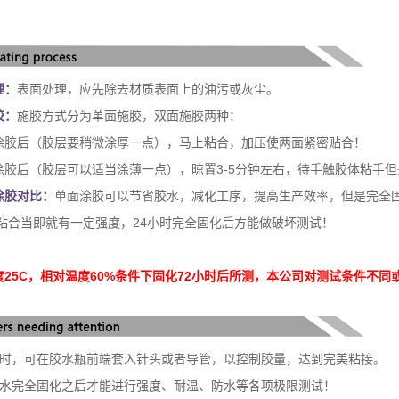
理：
表面处理，应先除去材质表面上的油污或灰尘。
胶：
施胶方式分为单面施胶，双面施胶两种：
涂胶后（胶层要稍微涂厚一点），马上粘合，加压使两面紧密贴合！
涂胶后（胶层可以适当涂薄一点），晾置3-5分钟左右，待手触胶体粘手
涂胶对比：
单面涂胶可以节省胶水，减化工序，提高生产效率，但是完全
粘合当即就有一定强度，24小时完全固化后方能做破坏测试！
25C，相对温度60%条件下固化72小时后所测，本公司对测试条件不
小时，可在胶水瓶前端套入针头或者导管，以控制胶量，达到完美粘接。
胶水完全固化之后才能进行强度、耐温、防水等各项极限测试！