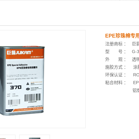
EPE珍珠棉专
注册商标 ： 巨箭
型 号 ： G-3
外 观 ： 透明
施胶方式 ： 涂
环保认证 ： RO
粘合材料 ： EP
铝塑板/复