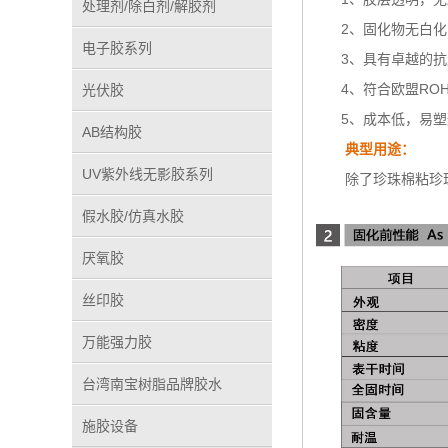
处理剂/除白剂/解胶剂
2、固化物无白
电子胶系列
3、具有卓越的
4、符合欧盟RO
光伏胶
5、成本低，易
AB结构胶
典型用途：
UV紫外线无影胶系列
除了珍珠棉粘珍
假水胶/仿真水胶
厌氧胶
丝印胶
万能强力胶
台湾南宝树脂品牌胶水
施胶设备