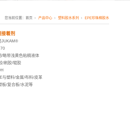
您当前位置：
首页
产品中心
塑料胶水系列
EPE珍珠棉胶水
用接着剂
JUKAM
®
70
/略带浅黄色粘稠液体
胶/刷胶/辊胶
H
E与塑料/金属/布料/皮革
合板/水泥等