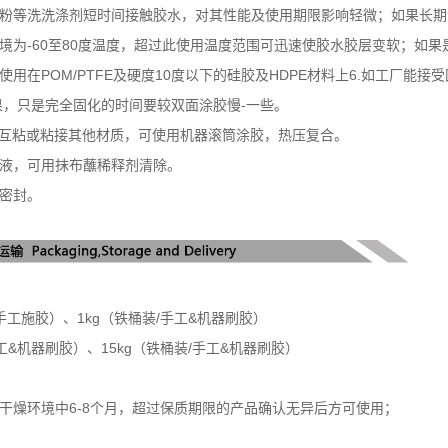
衣粉等洗洗涤剂短时间接触胶水，对其性能及使用期限影响轻微；如果长
境为-60至80度温度，超过此使用温度范围可迅速使胶水胶层变软；如果
使用在POM/PTFE及硬度10度以下的硅胶及HDPE材料上6.如工厂
，只是完全固化的时间要较双面涂胶慢-一些。
PE互粘或粘接其他材质，可使用机器滚筒涂胶，热压复合。
胶液，可用抹布蘸稀释剂清除。
盖密封。
/手工施胶）、1kg（铁桶装/手工&机器刷胶）
手工&机器刷胶）、15kg（铁桶装/手工&机器刷胶）
凉干燥环境中6-8个月，超过保质期限的产品确认无异后方可使用；