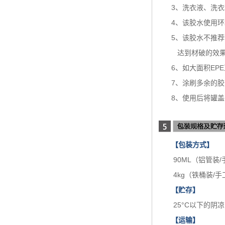
3、洗衣液、洗
4、该胶水使用环
5、该胶水不推荐
达到材破的效果
6、如大面积E
7、涂刷多余的
8、使用后将罐
【包装方式】
90ML（铝管装
4kg（铁桶装/
【贮存】
25°C以下的阴
【运输】