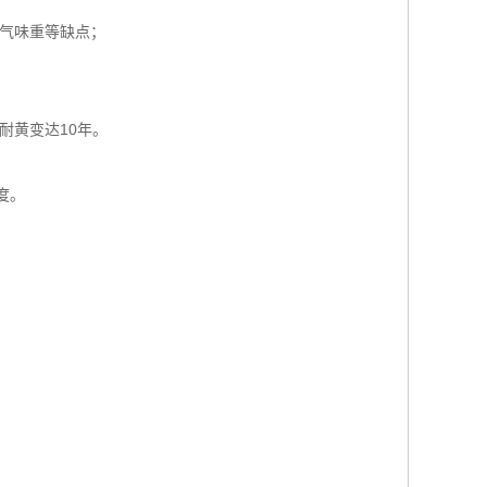
气味重等缺点；
耐黄变达10年。
度。