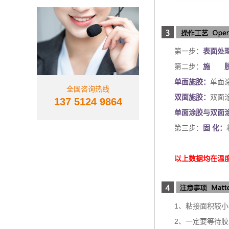
第一步：
表面处
第二步：
施 
单面施胶：
单面
全国咨询热线
双面施胶：
双面
137 5124 9864
单面涂胶与双面
第三步：
固 化：
以上数据均在温度
1、粘接面积较
2、一定要等待